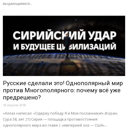
выдающимися...
Русские сделали это! Однополярный мир
против Многополярного: почему всё уже
предрешено?
18 апреля 2018
«Аллах написал: «Одержу победу Я и Мои посланники!» (Коран,
Сура 58, аят 21) Сирия — площадка противостояния
однополярного мира во главе с «империей зла — США»...