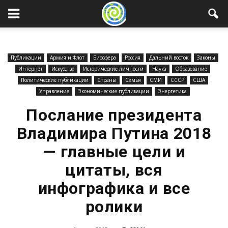
Публикации
Армия и Флот
Биосфера
Россия
Дальний восток
Законы
Интернет
Искусство
Исторические личности
Наука
Образование
Политические публикации
Страны
Семья
СМИ
СССР
США
Управление
Экономические публикации
Энергетика
Послание президента
Владимира Путина 2018
— главные цели и
цитаты, вся
инфографика и все
ролики