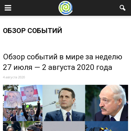
ОБЗОР СОБЫТИЙ
Без категорий
Медиатека
Мероприятия
Мнение
Обзор событий
Планета
Пресса
Проекты
Публикации
Обзор событий в мире за неделю
Справочник
Страны
Школа аналитики
27 июля — 2 августа 2020 года
4 августа 2020