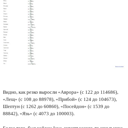
Видно, как резко выросли «Аврора» (с 122 до 114686),
«Лещ» (с 108 до 88978), «Прибой» (с 124 до 104673),
Шептун (с 1262 до 60860), «Посейдон» (с 1539 до
88842), «Язь» (с 4073 до 100003).