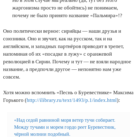
Но в этом случае мы реально (да, тут без этого
жаргонизма просто не обойтись) не понимаем,
почему не было принято название «Пальмира»!?
Оно политически верное: сирийцы — наши друзья и
союзники. Оно и звучит, как на русском, так и на
английском, и западных партнёров приводит в трепет,
напоминая об их «посадке в лужу» с оранжевой
революцией в Сирии. Почему и тут — не взяли народное
название, а предпочли другое — непонятно нам уже
совсем.
Хотя можно вспомнить «Песнь о Буревестнике» Максима
Горького (
http://ilibrary.ru/text/1493/p.1/index.html
):
«Над седой равниной моря ветер тучи собирает.
Между тучами и морем гордо реет Буревестник,
чёрной молнии подобный.