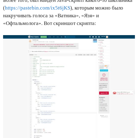
Более того, был найден Java-скрипт какого-то школьника
(
https://pastebin.com/ix5t6jKS
), которым можно было
накручивать голоса за «Ватника», «Язя» и
«Офтальмолога». Вот скриншот скрипта: