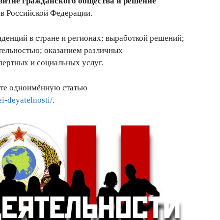
витие гражданского общества и решение
м
в Российской Федерации.
нденций в стране и регионах; выработкой решений;
тельностью; оказанием различных
ертных и социальных услуг.
йте одноимённую статью
i-deyatelnosti/
.