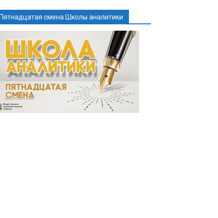
Пятнадцатая смена Школы аналитики