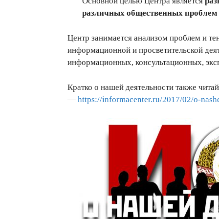
Основной целью Центра является
раз
различных общественных пробле
Центр занимается анализом проблем и те
информационной и просветительской дея
информационных, консультационных, эксп
Кратко о нашей деятельности также чита
—
https://informacenter.ru/2017/02/o-nashe