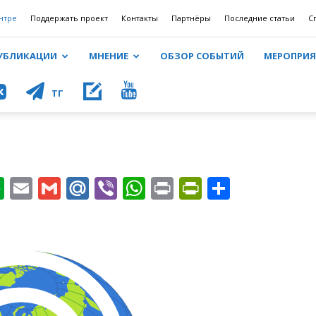
нтре
Поддержать проект
Контакты
Партнёры
Последние статьи
С
УБЛИКАЦИИ
МНЕНИЕ
ОБЗОР СОБЫТИЙ
МЕРОПРИ
КОНТ
ТГ
ournal
nkedIn
Evernote
Email
Gmail
Mail.Ru
Viber
WhatsApp
Print
PrintFriendl
Отправи