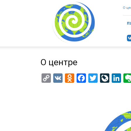
ИнформаЦентр
О це
(ИАЦ)
П
О центре
Copy
VK
Odnoklassniki
Facebook
Twitter
LiveJ
Li
Link