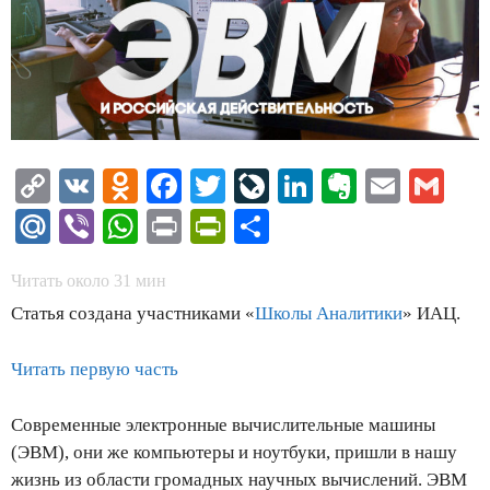
Copy
VK
Odnoklassniki
Facebook
Twitter
LiveJournal
LinkedIn
Evernote
Email
Gm
Link
Mail.Ru
Viber
WhatsApp
Print
PrintFriendly
Отправить
Читать около
31
мин
Статья создана участниками «
Школы Аналитики
» ИАЦ.
Читать первую часть
Современные электронные вычислительные машины
(ЭВМ), они же компьютеры и ноутбуки, пришли в нашу
жизнь из области громадных научных вычислений. ЭВМ