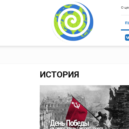
ИнформаЦентр
О це
(ИАЦ)
П
ИСТОРИЯ