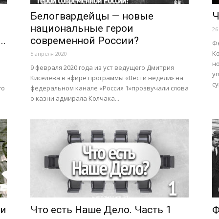
Белогвардейцы — новые
Ч
национальные герои
26
..
современной России?
Ф
К
5 апреля 2020
н
9 февраля 2020 года из уст ведущего Дмитрия
уп
Киселёва в эфире программы «Вести недели» на
су
го
федеральном канале «Россия 1»прозвучали слова
о казни адмирала Колчака...
ти
Что есть Наше Дело. Часть 1
Ф