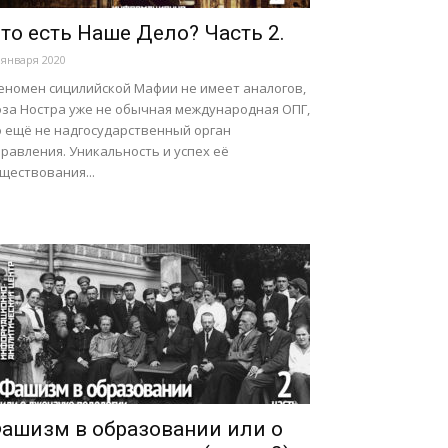
то есть Наше Дело? Часть 2.
 января 2020
еномен сицилийской Мафии не имеет аналогов,
оза Ностра уже не обычная международная ОПГ,
о ещё не надгосударственный орган
равления. Уникальность и успех её
ществования...
ашизм в образовании или о