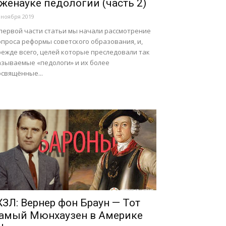
женауке педологии (часть 2)
 ноября 2019
 первой части статьи мы начали рассмотрение
опроса реформы советского образования, и,
режде всего, целей которые преследовали так
азываемые «педологи» и их более
освящённые...
ЗЛ: Вернер фон Браун — Тот
амый Мюнхаузен в Америке