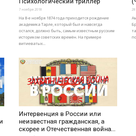
Психологический триллер
(
7 ноября 2018
28
На 8-е ноября 1874 года приходится рождение
А
академика Тарле, который был и навсегда
Б
остался, должно быть, самым известным русским
та
историком советских времён. На примере
по
витиеватых...
Интервенция в России или
и
неизвестная гражданская, а
скорее и Отечественная война...