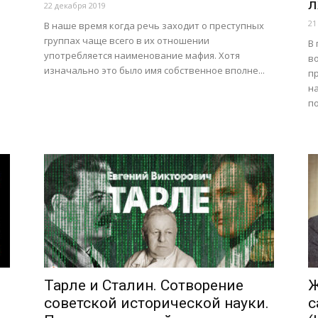
л
22 декабря 2019
21
В наше время когда речь заходит о преступных
группах чаще всего в их отношении
В
употребляется наименование мафия. Хотя
в
изначально это было имя собственное вполне...
п
н
о
п
Тарле и Сталин. Сотворение
Ж
советской исторической науки.
с