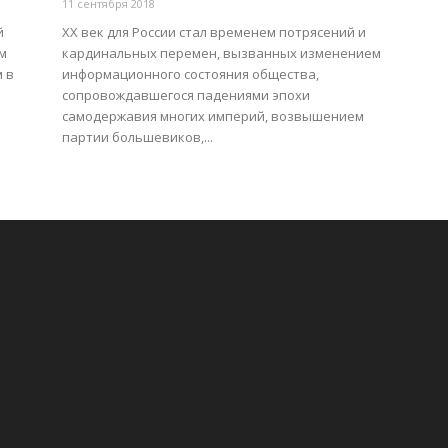
11 сентября 2018
й
XX век для России стал временем потрясений и
м
кардинальных перемен, вызванных изменением
 в
информационного состояния общества,
сопровождавшегося падениями эпохи
самодержавия многих империй, возвышением
партии большевиков,...