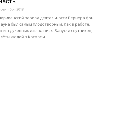
Часть...
 сентября 2018
мериканский период деятельности Вернера фон
рауна был самым плодотворным. Как в работе,
к и в духовных изысканиях. Запуски спутников,
лёты людей в Космос и...