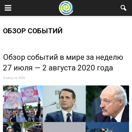
ОБЗОР СОБЫТИЙ
Без категорий
Медиатека
Мероприятия
Мнение
Обзор событий
Планета
Пресса
Проекты
Публикации
Обзор событий в мире за неделю
Справочник
Страны
Школа аналитики
27 июля — 2 августа 2020 года
4 августа 2020