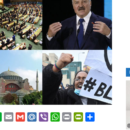
ournal
nkedIn
Evernote
Email
Gmail
Mail.Ru
Viber
WhatsApp
Print
PrintFriendl
Отправи