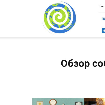
ИнформаЦентр
О це
(ИАЦ)
П
Обзор со