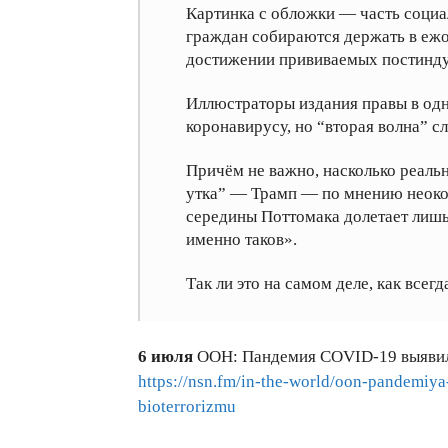
Картинка с обложки — часть соци
граждан собираются держать в ежо
достижении прививаемых постинду
Иллюстраторы издания правы в одн
коронавирусу, но “вторая волна” с
Причём не важно, насколько реальн
утка” — Трамп — по мнению неоко
середины Поттомака долетает лиш
именно таков».
Так ли это на самом деле, как всегд
6 июля
ООН: Пандемия COVID-19 выявил
https://nsn.fm/in-the-world/oon-pandemiya
bioterrorizmu