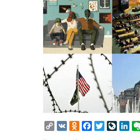
Copy
VK
Odnoklassniki
Facebook
Twitter
LiveJ
Li
Link