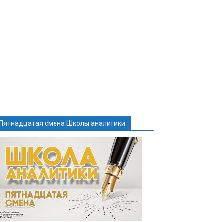
Пятнадцатая смена Школы аналитики
y
ть