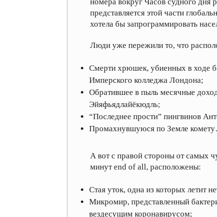
номера вокруг Часов судного дня 
представляется этой части глобаль
хотела бы запрограммировать насе
Люди уже пережили то, что распол
Смерти хрюшек, убиенных в ходе б
Имперского колледжа Лондона;
Обратившее в пыль месячные дохо
Эйяфьядлайёкюдль;
“Последнее прости” пингвинов Ант
Промахнувшуюся по Земле комет
А вот с правой стороны от самых 
минут end of all, расположены:
Стая уток, одна из которых летит н
Микромир, представленный бактери
вездесущим коронавирусом;