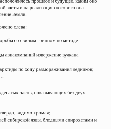
расположилось прошлое и будущее, каким оно
ной элиты и на реализацию которого она
ление Земли.
ожено слева:
орьбы со свиным гриппом по методе
ды авиакомпаний извержение вулкана
арктиды по ходу размораживания ледников;
у…
чудесатых часов, показывающих без двух
етвердо, видимо хромая;
ей сибирской язвы, бледными спирохетами и