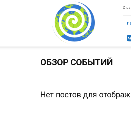
ИнформаЦентр
О це
(ИАЦ)
П
ОБЗОР СОБЫТИЙ
Без категорий
Медиатека
Мероприятия
Мне
Справочник
Страны
Школа аналитики
Нет постов для отобра