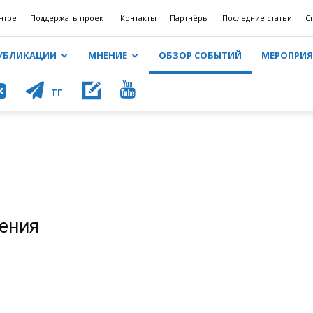
нтре
Поддержать проект
Контакты
Партнёры
Последние статьи
С
УБЛИКАЦИИ
МНЕНИЕ
ОБЗОР СОБЫТИЙ
МЕРОПРИ
КОНТ
ТГ
ние
Обзор событий
Планета
Пресса
Проекты
Публикации
жения