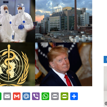
ournal
nkedIn
Evernote
Email
Gmail
Mail.Ru
Viber
WhatsApp
Print
PrintFriendl
Отправи