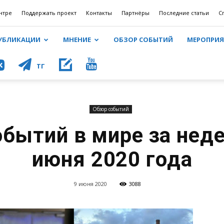
нтре
Поддержать проект
Контакты
Партнёры
Последние статьи
С
УБЛИКАЦИИ
МНЕНИЕ
ОБЗОР СОБЫТИЙ
МЕРОПРИ
КОНТ
ТГ
Обзор событий
обытий в мире за неде
июня 2020 года
9 июня 2020
3088