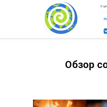
ИнформаЦентр
О це
(ИАЦ)
П
Обзор с