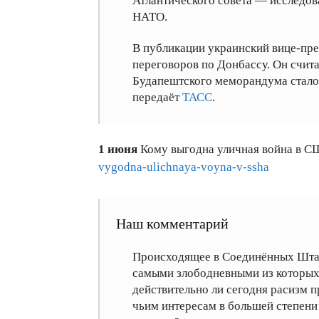
Атлантического совета — исследов
НАТО.
В публикации украинский вице-пре
переговоров по Донбассу. Он счита
Будапештского меморандума стало
передаёт
ТАСС
.
1 июня
Кому выгодна уличная война в 
vygodna-ulichnaya-voyna-v-ssha
Наш комментарий
Происходящее в Соединённых Штат
самыми злободневными из которых,
действительно ли сегодня расизм 
чьим интересам в большей степени