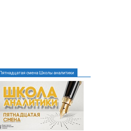
Пятнадцатая смена Школы аналитики
y
ть