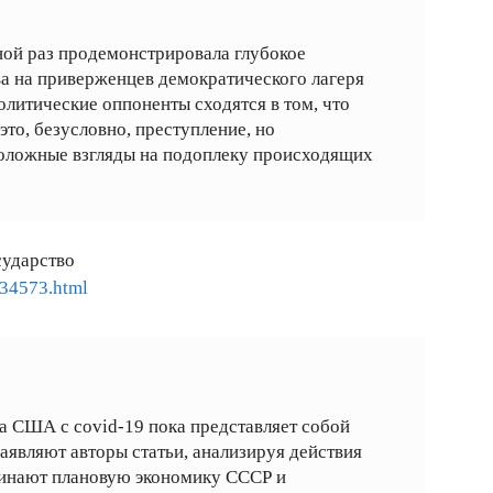
ой раз продемонстрировала глубокое
а на приверженцев демократического лагеря
олитические оппоненты сходятся в том, что
то, безусловно, преступление, но
оложные взгляды на подоплеку происходящих
сударство
534573.html
а США с covid-19 пока представляет собой
являют авторы статьи, анализируя действия
инают плановую экономику СССР и