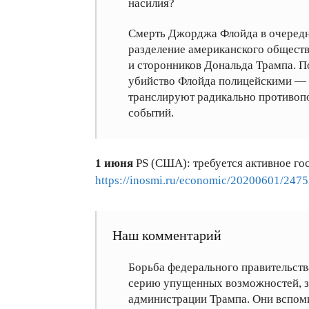
насилия?
Смерть Джорджа Флойда в очередн
разделение американского обществ
и сторонников Дональда Трампа. П
убийство Флойда полицейскими — э
транслируют радикально противоп
событий.
1 июня
PS (США): требуется активное го
https://inosmi.ru/economic/20200601/247
Наш комментарий
Борьба федерального правительств
серию упущенных возможностей, за
администрации Трампа. Они вспом