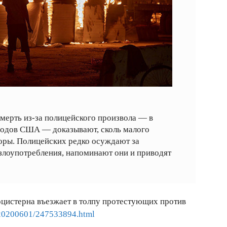
смерть из-за полицейского произвола — в
одов США — доказывают, сколь малого
торы. Полицейских редко осуждают за
злоупотребления, напоминают они и приводят
тоцистерна въезжает в толпу протестующих против
c/20200601/247533894.html