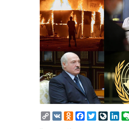
Copy
VK
Odnoklassniki
Facebook
Twitter
LiveJ
Li
Link