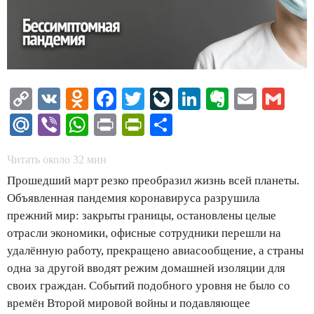
Copy
VK
Odnoklassniki
Facebook
Twitter
LiveJournal
LinkedIn
Evernote
Email
Gm
Link
Mail.Ru
Viber
WhatsApp
Print
PrintFriendly
Отправить
Читать около
32
мин
Прошедший март резко преобразил жизнь всей планеты.
Объявленная пандемия коронавируса разрушила
прежний мир: закрыты границы, остановлены целые
отрасли экономики, офисные сотрудники перешли на
удалённую работу, прекращено авиасообщение, а страны
одна за другой вводят режим домашней изоляции для
своих граждан. Событий подобного уровня не было со
времён Второй мировой войны и подавляющее