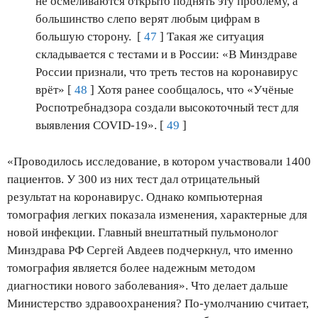
не осмеливаются открыто поднять эту проблему, а
большинство слепо верят любым цифрам в
большую сторону. [
47
] Такая же ситуация
складывается с тестами и в России: «В Минздраве
России признали, что треть тестов на коронавирус
врёт» [
48
] Хотя ранее сообщалось, что «Учёные
Роспотребнадзора создали высокоточный тест для
выявления COVID-19». [
49
]
«Проводилось исследование, в котором участвовали 1400
пациентов. У 300 из них тест дал отрицательный
результат на коронавирус. Однако компьютерная
томография легких показала изменения, характерные для
новой инфекции. Главный внештатный пульмонолог
Минздрава РФ Сергей Авдеев подчеркнул, что именно
томография является более надежным методом
диагностики нового заболевания». Что делает дальше
Министерство здравоохранения? По-умолчанию считает,