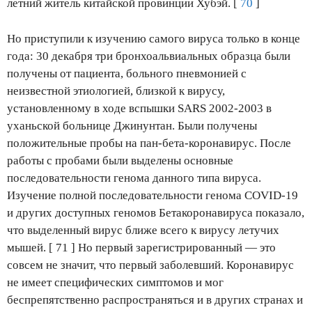
летний житель китайской провинции Хубэй. [
70
]
Но приступили к изучению самого вируса только в конце
года: 30 декабря три бронхоальвиальных образца были
получены от пациента, больного пневмонией с
неизвестной этиологией, близкой к вирусу,
установленному в ходе вспышки SARS 2002-2003 в
уханьской больнице Джинунтан. Были получены
положительные пробы на пан-бета-коронавирус. После
работы с пробами были выделены основные
последовательности генома данного типа вируса.
Изучение полной последовательности генома COVID-19
и других доступных геномов Бетакоронавируса показало,
что выделенный вирус ближе всего к вирусу летучих
мышей. [ 71 ] Но первый зарегистрированный — это
совсем не значит, что первый заболевший. Коронавирус
не имеет специфических симптомов и мог
беспрепятственно распространяться и в других странах и