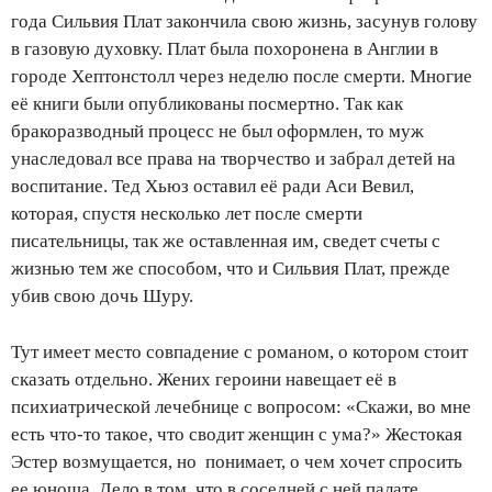
года Сильвия Плат закончила свою жизнь, засунув голову
в газовую духовку. Плат была похоронена в Англии в
городе Хептонстолл через неделю после смерти. Многие
её книги были опубликованы посмертно. Так как
бракоразводный процесс не был оформлен, то муж
унаследовал все права на творчество и забрал детей на
воспитание. Тед Хьюз оставил её ради Аси Вевил,
которая, спустя несколько лет после смерти
писательницы, так же оставленная им, сведет счеты с
жизнью тем же способом, что и Сильвия Плат, прежде
убив свою дочь Шуру.
Тут имеет место совпадение с романом, о котором стоит
сказать отдельно. Жених героини навещает её в
психиатрической лечебнице с вопросом: «Скажи, во мне
есть что-то такое, что сводит женщин с ума?» Жестокая
Эстер возмущается, но понимает, о чем хочет спросить
ее юноша. Дело в том. что в соседней с ней палате