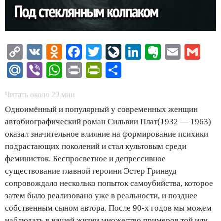
Copy
VK
Odnoklassniki
Facebook
Twitter
LiveJournal
LinkedIn
Evernote
Email
Gm
Link
Mail.Ru
Viber
WhatsApp
Print
PrintFriendly
Отправить
Читать около
29
мин
Одноимённый и популярный у современных женщин
автобиографический роман Сильвии Плат(1932 — 1963)
оказал значительное влияние на формирование психики
подрастающих поколений и стал культовым среди
феминисток. Беспросветное и депрессивное
существование главной героини Эстер Гринвуд
сопровождало несколько попыток самоубийства, которое
затем было реализовано уже в реальности, и позднее
собственным сыном автора. После 90-х годов мы можем
наблюдать в нашей жизни множество примеров той или