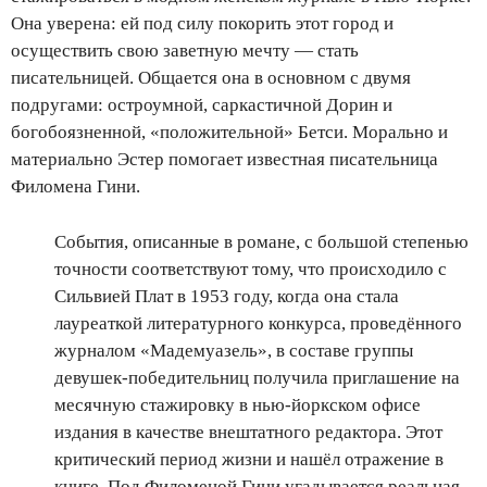
Она уверена: ей под силу покорить этот город и
осуществить свою заветную мечту — стать
писательницей. Общается она в основном с двумя
подругами: остроумной, саркастичной Дорин и
богобоязненной, «положительной» Бетси. Морально и
материально Эстер помогает известная писательница
Филомена Гини.
События, описанные в романе, с большой степенью
точности соответствуют тому, что происходило с
Сильвией Плат в 1953 году, когда она стала
лауреаткой литературного конкурса, проведённого
журналом «Мадемуазель», в составе группы
девушек-победительниц получила приглашение на
месячную стажировку в нью-йоркском офисе
издания в качестве внештатного редактора. Этот
критический период жизни и нашёл отражение в
книге. Под Филоменой Гини угадывается реальная