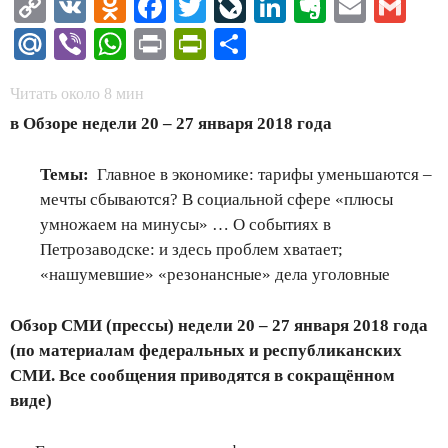
Copy
VK
Odnoklassniki
Facebook
Twitter
LiveJournal
LinkedIn
Evernote
Email
Gm
Link
Mail.Ru
Viber
WhatsApp
Print
PrintFriendly
Отправить
Читать около
8
мин
в Обзоре недели 20 – 27 января 2018 года
Темы:
Главное в экономике: тарифы уменьшаются –
мечты сбываются? В социальной сфере «плюсы
умножаем на минусы» … О событиях в
Петрозаводске: и здесь проблем хватает;
«нашумевшие» «резонансные» дела уголовные
Обзор СМИ (прессы) недели 20 – 27 января 2018 года
(по материалам федеральных и республиканских
СМИ. Все сообщения приводятся в сокращённом
виде)