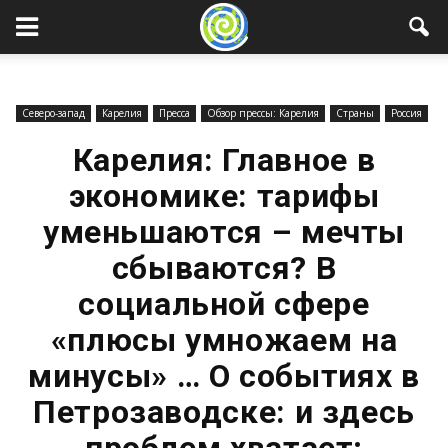
Северо-запад
Карелия
Пресса
Обзор прессы: Карелия
Страны
Россия
Карелия: Главное в
экономике: тарифы
уменьшаются – мечты
сбываются? В
социальной сфере
«плюсы умножаем на
минусы» … О событиях в
Петрозаводске: и здесь