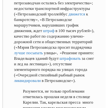
петрозаводчан остались без электричества»
;
недостатки транспортной инфраструктуры
(«Петрозаводский троллейбус
движется
к
банкротству»
, «В Петрозаводске
маршрутчиков, нарушивших график
движения, ждет
штраф
в 100 тысяч рублей»
),
качество работ по содержанию улично-
дорожной сети и общественных территорий
(«Мэрия Петрозаводска просит подрядчика
лучше посыпать
улицы»
, «Решение принято:
Владельцев зданий будут
штрафовать
за снег
и лед на лестницах»
), отсутствие
элементарного порядка на улицах города
(«Очередной стихийный рыбный рынок
ликвидировали
в Петрозаводске»
).
Разумеется, не только проблемами
отметилась прошлая неделя в столице
Карелии. Так, карельская пресса много
внимания уделила международным