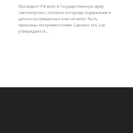
Президент РФ внёс в Государственную думу
законопроект, согласно которому содержание и
цитаты из священных книг не могут быть
признаны экстремистскими. Сделано это, как
утверждается,...