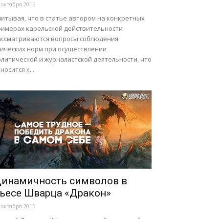
 октября 2015
читывая, что в статье автором на конкретных
римерах карельской действительности
ассматриваются вопросы соблюдения
тических норм при осуществлении
олитической и журналистской деятельности, что
носится к...
инамичность символов в
ьесе Шварца «Дракон»
 октября 2015