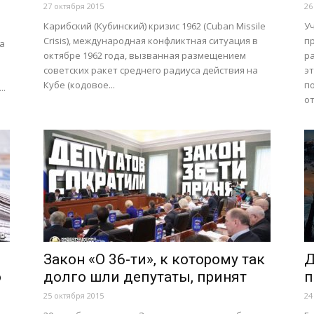
27 октября 2015
26
Карибский (Кубинский) кризис 1962 (Cuban Missile
У
Crisis), международная конфликтная ситуация в
п
на
октябре 1962 года, вызванная размещением
р
советских ракет среднего радиуса действия на
э
Кубе (кодовое...
п
..
от
Закон «О 36-ти», к которому так
Д
о
долго шли депутаты, принят
п
25 октября 2015
24