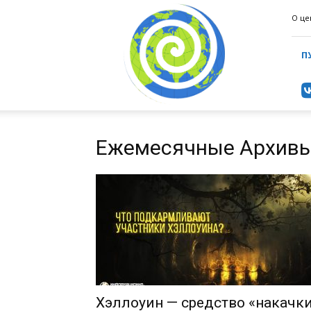
ИнформаЦентр
О це
(ИАЦ)
П
Ежемесячные Архивы
Хэллоуин — средство «накачк