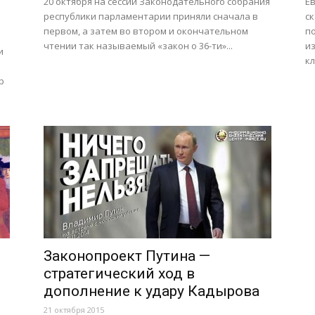
20 октября на сессии Законодательного собрания
Е
республики парламентарии приняли сначала в
с
первом, а затем во втором и окончательном
п
чтении так называемый «закон о 36-ти»...
и
и
кл
р
Законопроект Путина —
стратегический ход в
дополнение к удару Кадырова
21 октября 2015