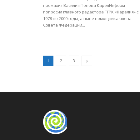
промахи» Василия Попова КарелИнформ
попросил главного редактора ГТРК «Карелия» с
1978 по 2000 годы, а ныне помощника члена
Совета Федерации...
1
2
3