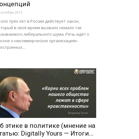
онцепций
 октября 2015
оло трёх лет в России действует закон,
оторый в своё время вызвало немало так
азываемого либерального шума. Речь идёт о
аконе о некоммерческих организациях-
остранных...
б этике в политике (мнение на
татью: Digitally Yours — Итоги...