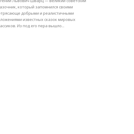
вгений Львович Шварц — великий советский
казочник, который запомнился своими
отрясающе добрыми и реалистичными
зложениями известных сказок мировых
ассиков. Из под его пера вышло...