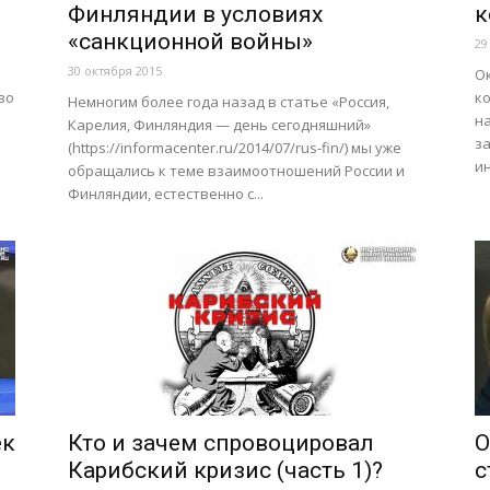
Финляндии в условиях
к
«санкционной войны»
29
30 октября 2015
Ок
во
к
Немногим более года назад в статье «Россия,
н
Карелия, Финляндия — день сегодняшний»
з
(https://informacenter.ru/2014/07/rus-fin/) мы уже
ин
обращались к теме взаимоотношений России и
Финляндии, естественно с...
ек
Кто и зачем спровоцировал
О
Карибский кризис (часть 1)?
с