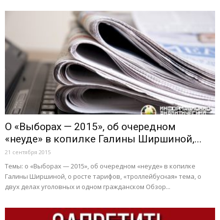
О «Выборах — 2015», об очередном
«неуде» в копилке Галины Ширшиной,...
21 сентября 2015
Темы: о «Выборах — 2015», об очередном «неуде» в копилке
Галины Ширшиной, о росте тарифов, «троллейбусная» тема, о
двух делах уголовных и одном гражданском Обзор...