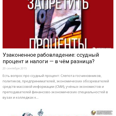
Узаконенное рабовладение: ссудный
процент и налоги — в чём разница?
20 сентября 2015
Есть вопрос про ссудный процент: Слепота госчиновников,
политиков, предпринимателей, экономических обозревателей
средств массовой информации (СМИ), учёных-эко­номистов и
преподавателей финансово-эконо­ми­ческих специальностей в
вузах и колледжах к...