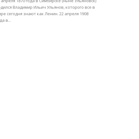
 апреля 1870 года в Симбирске (ныне Ульяновск)
дился Владимир Ильич Ульянов, которого все в
ре сегодня знают как Ленин. 22 апреля 1908
да в...