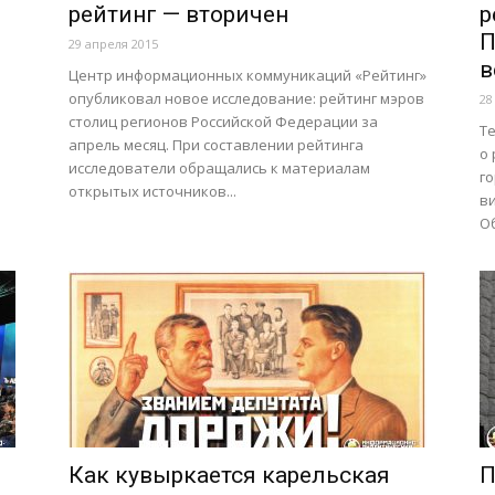
рейтинг — вторичен
р
П
29 апреля 2015
в
Центр информационных коммуникаций «Рейтинг»
опубликовал новое исследование: рейтинг мэров
28
столиц регионов Российской Федерации за
Те
апрель месяц. При составлении рейтинга
о 
исследователи обращались к материалам
го
открытых источников...
в
Об
Как кувыркается карельская
П