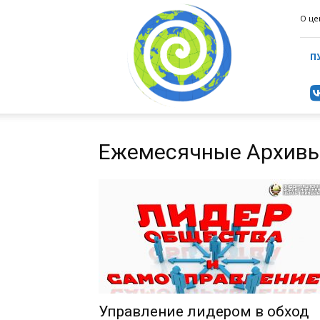
ИнформаЦентр
О це
(ИАЦ)
П
Ежемесячные Архивы
Управление лидером в обход