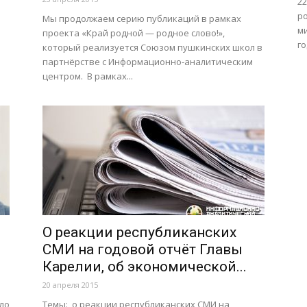
22
ро
Мы продолжаем серию публикаций в рамках
ми
проекта «Край родной — родное слово!»,
го
который реализуется Союзом пушкинских школ в
партнёрстве с Информационно-аналитическим
центром. В рамках...
О реакции республиканских
СМИ на годовой отчёт Главы
Карелии, об экономической...
20 апреля 2015
ло
Темы:, о реакции республиканских СМИ на