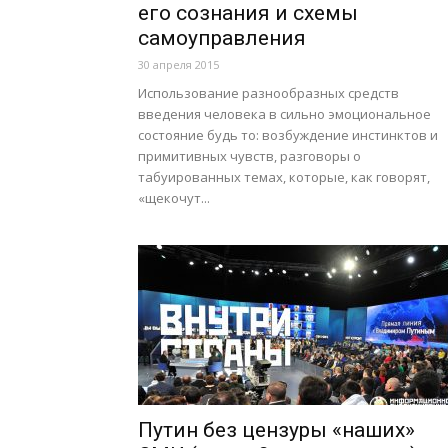
его сознания и схемы
самоуправления
30 апреля 2015
Использование разнообразных средств
введения человека в сильно эмоциональное
состояние будь то: возбуждение инстинктов и
примитивных чувств, разговоры о
табуированных темах, которые, как говорят,
«щекочут...
Путин без цензуры «наших»