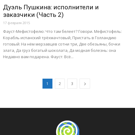
Дуэль Пушкина: исполнители и
заказчики (Часть 2)
17 февраля 2015
Фауст-Мефистофелю: Что там белеет? Говори. Мефистофель:
Корабль испанский трёхмачтовый, Пристать в Голландию
готовый: На нём мерзавцев сотни три, Две обезьяны, бочки
злата, Да груз богатый шоколата, Да модная болезнь: она
Недавно вам подарена. Фауст: Всё...
1
2
3