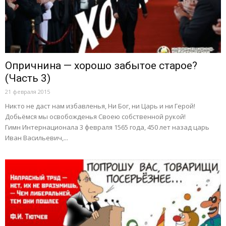
Опричнина — хорошо забытое старое?
(Часть 3)
21 февраля 2015
Никто не даст нам избавленья, Ни Бог, ни Царь и ни Герой!
Добьёмся мы освобожденья Своею собственной рукой!
Гимн Интернационала 3 февраля 1565 года, 450 лет назад царь
Иван Васильевич,...